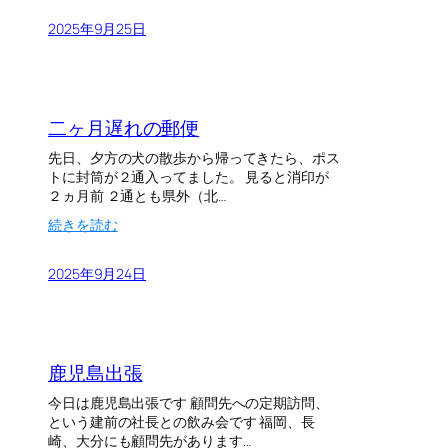
伝
2025年9月25日
ラ
イ
ブ
二ヶ月遅れの郵便
先日、夕方の犬の散歩から帰ってきたら、ポス
トに封筒が２通入ってました。 見ると消印が
２ヵ月前 ２通とも県外（北…
:
続きを読む
二
ヶ
2025年9月24日
月
遅
れ
の
郵
鹿児島出張
便
今日は鹿児島出張です 顧問先への定期訪問、
という建前の社長との飲み会です 福岡、長
崎、大分にも顧問先があります…