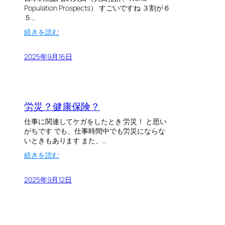
Population Prospects） すごいですね ３割が６
５…
:
続きを読む
敬
老
2025年9月16日
の
日
で
し
た
労災？健康保険？
仕事に関連してケガをしたとき 労災！ と思い
がちです でも、仕事時間中でも労災にならな
いときもあります また、…
:
続きを読む
労
災
2025年9月12日
？
健
康
保
険