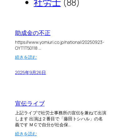
社労士
(88)
助成金の不正
https://www.yomiuri.co.jp/national/20250923-
OYT1T50118 …
:
続きを読む
助
成
2025年9月26日
金
の
不
正
宣伝ライブ
上記ライブで社労士事務所の宣伝を兼ねて出演
します 出演は２番目で「藤田トシハル」の名
義です ＭＣで自分が社会保…
:
続きを読む
宣