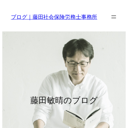
内
容
ブログ｜藤田社会保険労務士事務所
を
ス
キ
ッ
プ
藤田敏晴のブログ