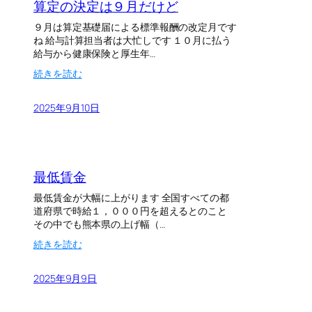
算定の決定は９月だけど
？
９月は算定基礎届による標準報酬の改定月です
ね 給与計算担当者は大忙しです １０月に払う
給与から健康保険と厚生年…
:
続きを読む
算
定
2025年9月10日
の
決
定
は
９
最低賃金
月
だ
最低賃金が大幅に上がります 全国すべての都
け
道府県で時給１，０００円を超えるとのこと
ど
その中でも熊本県の上げ幅（…
:
続きを読む
最
低
2025年9月9日
賃
金