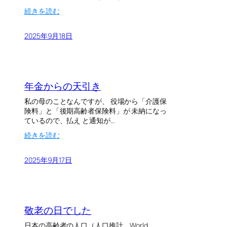
:
続きを読む
鹿
児
2025年9月18日
島
出
張
年金からの天引き
私の母のことなんですが、 役場から「介護保
険料」と「後期高齢者保険料」が 未納になっ
ているので、払え と通知が…
:
続きを読む
年
金
2025年9月17日
か
ら
の
天
引
敬老の日でした
き
日本の高齢者の人口（人口推計、World