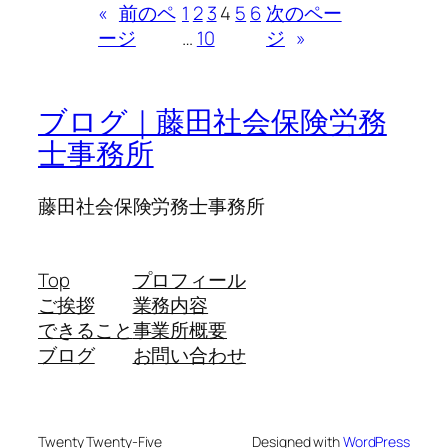
«
前のペ
1
2
3
4
5
6
次のペー
ージ
…
10
ジ
»
ブログ｜藤田社会保険労務
士事務所
藤田社会保険労務士事務所
Top
プロフィール
ご挨拶
業務内容
できること
事業所概要
ブログ
お問い合わせ
Twenty Twenty-Five
Designed with
WordPress