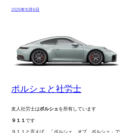
2025年10月6日
ポルシェと社労士
友人社労士は
ポルシェ
を所有しています
９１１
です
９１１と言えば、「ポルシェ オブ ポルシェ」で