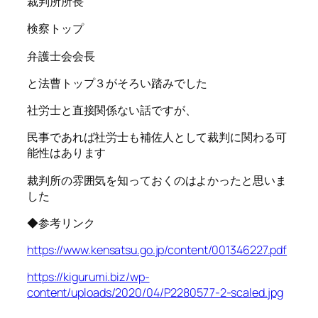
裁判所所長
検察トップ
弁護士会会長
と法曹トップ３がそろい踏みでした
社労士と直接関係ない話ですが、
民事であれば社労士も補佐人として裁判に関わる可
能性はあります
裁判所の雰囲気を知っておくのはよかったと思いま
した
◆参考リンク
https://www.kensatsu.go.jp/content/001346227.pdf
https://kigurumi.biz/wp-
content/uploads/2020/04/P2280577-2-scaled.jpg