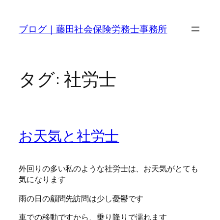
内
容
ブログ｜藤田社会保険労務士事務所
を
ス
キ
ッ
タグ:
社労士
プ
お天気と社労士
外回りの多い私のような社労士は、お天気がとても
気になります
雨の日の顧問先訪問は少し憂鬱です
車での移動ですから、乗り降りで濡れます