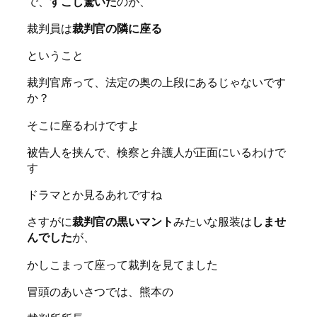
で、
すこし驚いた
のが、
裁判員は
裁判官の隣に座る
ということ
裁判官席って、法定の奥の上段にあるじゃないです
か？
そこに座るわけですよ
被告人を挟んで、検察と弁護人が正面にいるわけで
す
ドラマとか見るあれですね
さすがに
裁判官の黒いマント
みたいな服装は
しませ
んでした
が、
かしこまって座って裁判を見てました
冒頭のあいさつでは、熊本の