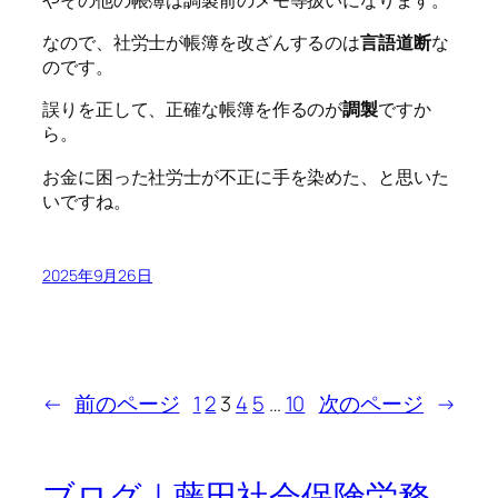
なので、社労士が帳簿を改ざんするのは
言語道断
な
のです。
誤りを正して、正確な帳簿を作るのが
調製
ですか
ら。
お金に困った社労士が不正に手を染めた、と思いた
いですね。
2025年9月26日
←
前のページ
1
2
3
4
5
…
10
次のページ
→
ブログ｜藤田社会保険労務