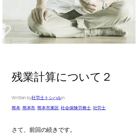
残業計算について２
Written by
社労士トシハル
in
熊本
, 
熊本市
, 
熊本市東区
, 
社会保険労務士
, 
社労士
さて、前回の続きです。