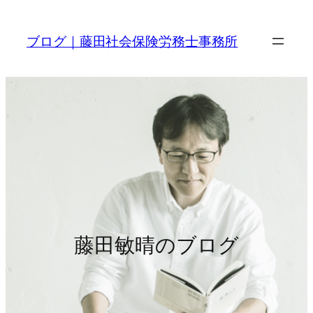
内
容
ブログ｜藤田社会保険労務士事務所
を
ス
キ
ッ
プ
藤田敏晴のブログ