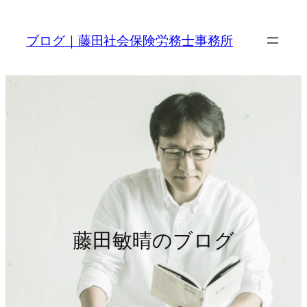
内
容
ブログ｜藤田社会保険労務士事務所
を
ス
キ
ッ
プ
藤田敏晴のブログ