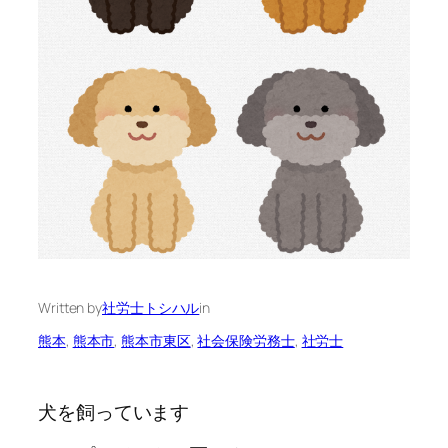
Written by
社労士トシハル
in
熊本
, 
熊本市
, 
熊本市東区
, 
社会保険労務士
, 
社労士
犬を飼っています